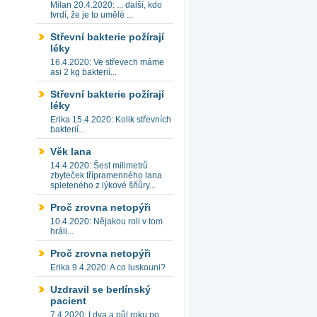
Milan 20.4.2020: ... další, kdo
tvrdí, že je to umělé ...
Střevní bakterie požírají
léky
16.4.2020: Ve střevech máme
asi 2 kg bakterií...
Střevní bakterie požírají
léky
Erika 15.4.2020: Kolik střevních
bakterií...
Věk lana
14.4.2020: Šest milimetrů
zbyteček třípramenného lana
spleteného z lýkové šňůry...
Proč zrovna netopýři
10.4.2020: Nějakou roli v tom
hráli...
Proč zrovna netopýři
Erika 9.4.2020: A co luskouni?
Uzdravil se berlínský
pacient
7.4.2020: I dva a půl roku po