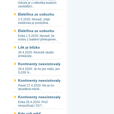
článek je v několika bodech
zavádějící...
Elektřina ze vzduchu
2.5.2020: Nevadí, zlatá
elektroda je prodyšná...
Elektřina ze vzduchu
Erika 1.5.2020: Nevadí, že
vrstvu z bakterií překryjeme...
Lék je blízko
30.4.2020: Klinické studie
prokázaly...
Kontinenty neexistovaly
28.4.2020: Je ho jen málo, jen
0,039 %...
Kontinenty neexistovaly
Pavel 27.4.2020: Ale je ho
desetkrát méně...
Kontinenty neexistovaly
Erika 26.4.2020: Proč
nevyužívají i O17...
Kde vzít měď