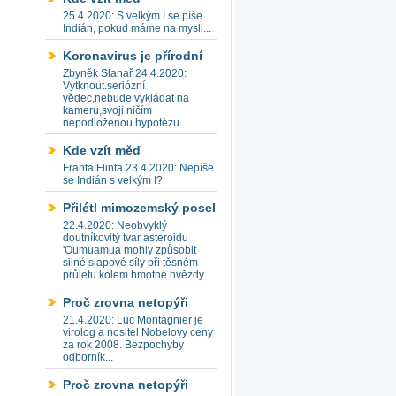
25.4.2020: S velkým I se píše
Indián, pokud máme na mysli...
Koronavirus je přírodní
Zbyněk Slanař 24.4.2020:
Vytknout.seriózní
vědec,nebude vykládat na
kameru,svoji ničím
nepodloženou hypotézu...
Kde vzít měď
Franta Flinta 23.4.2020: Nepíše
se Indián s velkým I?
Přilétl mimozemský posel
22.4.2020: Neobvyklý
doutníkovitý tvar asteroidu
'Oumuamua mohly způsobit
silné slapové síly při těsném
průletu kolem hmotné hvězdy...
Proč zrovna netopýři
21.4.2020: Luc Montagnier je
virolog a nositel Nobelovy ceny
za rok 2008. Bezpochyby
odborník...
Proč zrovna netopýři