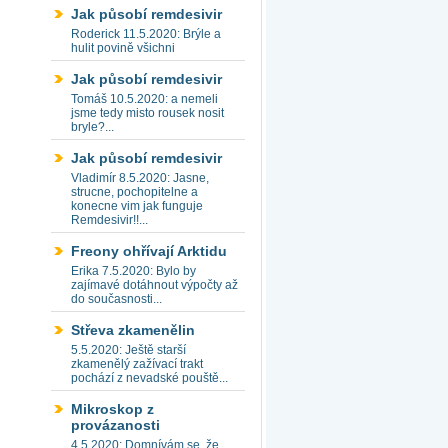
Jak působí remdesivir
Roderick 11.5.2020: Brýle a
hulit povině všichni
Jak působí remdesivir
Tomáš 10.5.2020: a nemeli
jsme tedy misto rousek nosit
bryle?...
Jak působí remdesivir
Vladimír 8.5.2020: Jasne,
strucne, pochopitelne a
konecne vim jak funguje
Remdesivir!!...
Freony ohřívají Arktidu
Erika 7.5.2020: Bylo by
zajímavé dotáhnout výpočty až
do současnosti...
Střeva zkamenělin
5.5.2020: Ještě starší
zkamenělý zažívací trakt
pochází z nevadské pouště...
Mikroskop z
provázanosti
4.5.2020: Domnívám se, že