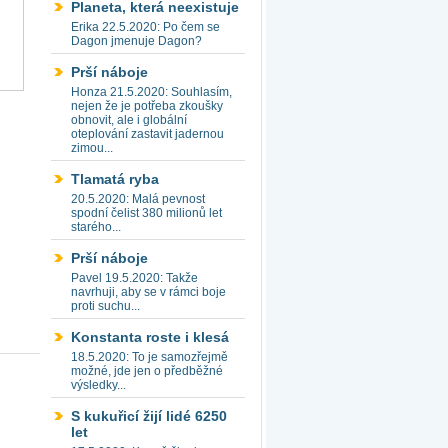
Planeta, která neexistuje
Erika 22.5.2020: Po čem se
Dagon jmenuje Dagon?
Prší náboje
Honza 21.5.2020: Souhlasím,
nejen že je potřeba zkoušky
obnovit, ale i globální
oteplování zastavit jadernou
zimou...
Tlamatá ryba
20.5.2020: Malá pevnost
spodní čelist 380 milionů let
starého...
Prší náboje
Pavel 19.5.2020: Takže
navrhuji, aby se v rámci boje
proti suchu...
Konstanta roste i klesá
18.5.2020: To je samozřejmě
možné, jde jen o předběžné
výsledky...
S kukuřicí žijí lidé 6250
let