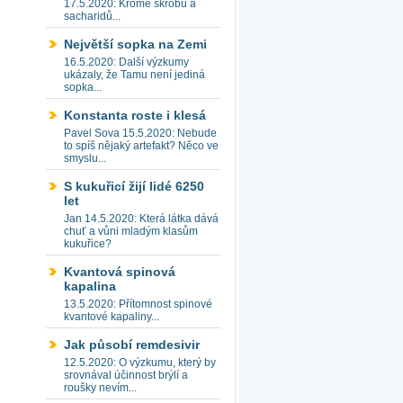
17.5.2020: Kromě škrobu a
sacharidů...
Největší sopka na Zemi
16.5.2020: Další výzkumy
ukázaly, že Tamu není jediná
sopka...
Konstanta roste i klesá
Pavel Sova 15.5.2020: Nebude
to spíš nějaký artefakt? Něco ve
smyslu...
S kukuřicí žijí lidé 6250
let
Jan 14.5.2020: Která látka dává
chuť a vůni mladým klasům
kukuřice?
Kvantová spinová
kapalina
13.5.2020: Přítomnost spinové
kvantové kapaliny...
Jak působí remdesivir
12.5.2020: O výzkumu, který by
srovnával účinnost brýlí a
roušky nevím...