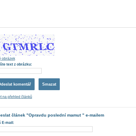
ý obrázek
šte text z obrázku:
t na přehled článků
eslat článek "Opravdu poslední mamut " e-mailem
 E-mail: