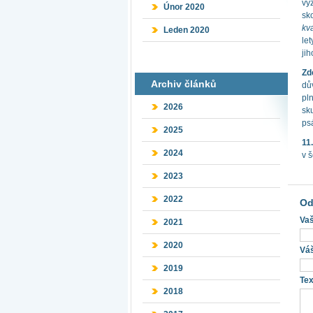
výz
Únor 2020
sk
kv
Leden 2020
let
ji
Zd
Archiv článků
dův
pl
2026
sku
psá
2025
11
2024
v š
2023
2022
Od
Vaš
2021
2020
Váš
2019
Tex
2018