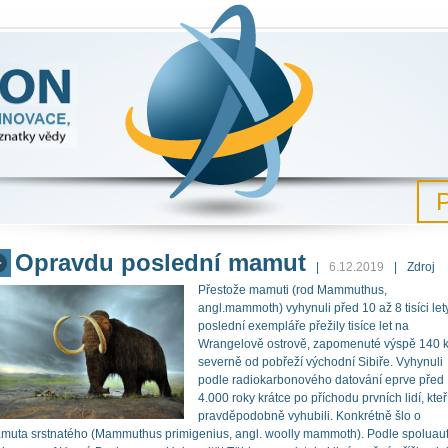
družství poznání a nejnovější poznatky vědy
P
Opravdu poslední mamut
6.12.2019
Zdroj
Přestože mamuti (rod Mammuthus,
angl.mammoth) vyhynuli před 10 až 8 tisíci lety
poslední exempláře přežily tisíce let na
Wrangelově ostrově, zapomenuté výspě 140 
severně od pobřeží východní Sibiře. Vyhynuli
podle radiokarbonového datování eprve před
4.000 roky krátce po příchodu prvních lidí, kteří
pravděpodobně vyhubili. Konkrétně šlo o
muta srstnatého (Mammuthus primigenius, angl. woolly mammoth). Podle spoluau