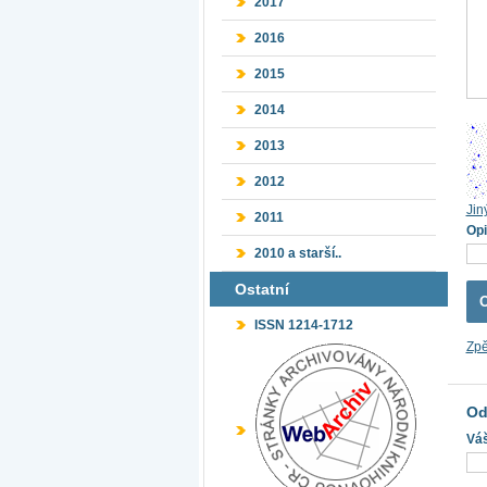
2017
2016
2015
2014
2013
2012
Jin
2011
Opi
2010 a starší..
Ostatní
ISSN 1214-1712
Zpě
Od
Váš