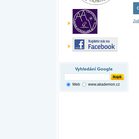
Zpě
Vyhledání Google
Web
www.akademon.cz