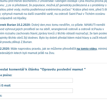
kumu prof.Hervé Bocherens z Universität Tübingen existuje i jiná možná příčina je
onu:
„Lze si představit, že populace, možná již geneticky poškozená a s problémy s
alitou pitné vody, mohla podlehnout extrémnímu počasí.“
Krátce před nimi, před 5.6
y, vyhynuli mamuti na další osamělé vartě, na ostrově Saint Paul v Tichém oceánu
hozápadně od Aljašky.
enek Burian 10.2.2020:
Dobrý den,moc tomu nevěřím, co píšete. MAMUTI neměli
od vyhnout,jejich prostředí se na sibiři, wranglerově ostrově a ostrově st.Paula v
ném rozsahu zachovalo.Navíc,zprávy lovců z těchto oblastí naznačují, že tam posle
pinky těchto obrů žijí dodnes. Bylo by dobré přestat lidem mást hlavy a začít mluvit
t pravdu,děkuji Z.Burian.
.2.2020:
Máte naprostou pravdu, jak se můžeme přesvědčit
na tomto videu
, minim
edesátých letech byli mamuti ještě na živu.
eslat komentář k článku "Opravdu poslední mamut "
e jméno:
 E-mail:
t: