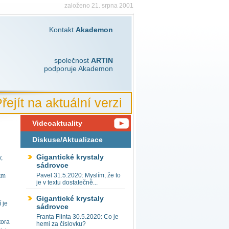
založeno 21. srpna 2001
Kontakt
Akademon
společnost
ARTIN
podporuje Akademon
řejít na aktuální verzi
Videoaktuality
Diskuse/Aktualizace
Gigantické krystaly
,
sádrovce
Pavel 31.5.2020: Myslím, že to
km
je v textu dostatečně...
Gigantické krystaly
 je
sádrovce
Franta Flinta 30.5.2020: Co je
tora
hemi za číslovku?