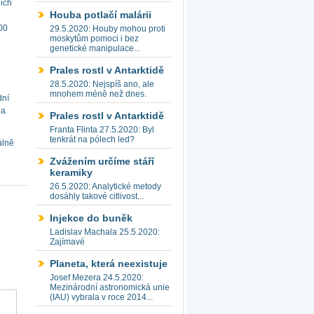
jich
Houba potlačí malárii
00
29.5.2020: Houby mohou proti
moskytům pomoci i bez
genetické manipulace...
Prales rostl v Antarktidě
28.5.2020: Nejspíš ano, ale
mnohem méně než dnes.
dní
 a
Prales rostl v Antarktidě
Franta Flinta 27.5.2020: Byl
tenkrát na pólech led?
álně
Zvážením určíme stáří
keramiky
26.5.2020: Analytické metody
dosáhly takové citlivost...
Injekce do buněk
Ladislav Machala 25.5.2020:
Zajímavé
Planeta, která neexistuje
Josef Mezera 24.5.2020:
Mezinárodní astronomická unie
(IAU) vybrala v roce 2014...