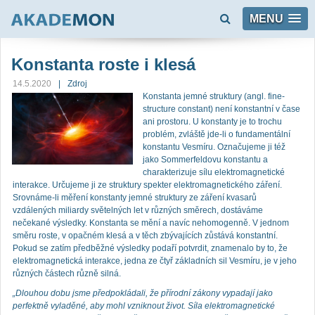
MENU
Konstanta roste i klesá
14.5.2020
Zdroj
Konstanta jemné struktury (angl. fine-
structure constant) není konstantní v čase
ani prostoru. U konstanty je to trochu
problém, zvláště jde-li o fundamentální
konstantu Vesmíru. Označujeme ji též
jako Sommerfeldovu konstantu a
charakterizuje sílu elektromagnetické
interakce. Určujeme ji ze struktury spekter elektromagnetického záření.
Srovnáme-li měření konstanty jemné struktury ze záření kvasarů
vzdálených miliardy světelných let v různých směrech, dostáváme
nečekané výsledky. Konstanta se mění a navíc nehomogenně. V jednom
směru roste, v opačném klesá a v těch zbývajících zůstává konstantní.
Pokud se zatím předběžné výsledky podaří potvrdit, znamenalo by to, že
elektromagnetická interakce, jedna ze čtyř základních sil Vesmíru, je v jeho
různých částech různě silná.
„Dlouhou dobu jsme předpokládali, že přírodní zákony vypadají jako
perfektně vyladěné, aby mohl vzniknout život. Síla elektromagnetické