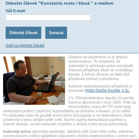
Odeslat článek "Konstanta roste i klesá " e-mailem
Váš E-mail:
Zpět na přehled článků
Diskuse na akademon.cz je diskusí
moderovanou. To znamená, že
vydavatel si vyhrazuje právo nezařadit
diskusní příspěvky, které se nedotýkají
tématu. Z tohoto důvodu se také Váš
příspěvek zobrazí s prodlevou.
Autorem nepodepsaných příspěvků je
vydavatel
RNDr.Ondřej Dvořák, CSc.
CV: Přírodovědeckou fakultu Univerzity
Karlovy absolvoval v roce 1985. Poté na
Heyrovského úvaru AV ČR honil ionty
elektrickým polem z jednoho rozpouštědla do druhého a koukal, co to udělá.
Po doktorátu odjel do pouště amerického jihozápadu a na New Mexico State
University k tomu iontům ještě svítil. Teď ho zajímá komunikace pachem a
hlavně sleduje, co kdo vymyslel chytrého a skládá o tom slova dohromady.
Autorská práva
vykonává vydavatel. Jakékoli užití části nebo celku, zejména
rozmnožování a šíření jakýmkoli způsobem včetně elektronického i v jiném než