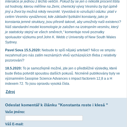
interakce je jednou z těchto veličin. Pokud by se jen o několik procent lišila
od hodnoty, kterou měříme na Zemi, chemický vývoj Vesmíru by byl úplně
jiný a život by možná nikdy nevznikl. Vyvolává to vzrušující otázku: platí v
celém Vesmíru vyváženost, kde základní fyzikální konstanty, jako je
konstanta jemné struktury, jsou přesně takové, aby umožnily naši existenci?
Náš standardní model kosmologie je založen na izotropním vesmíru, který
je statisticky stejný ve všech směrech,“
komentuje nové poznatky
spoluautor výzkumu prof.John K. Webb z University of New South Wales
Sydney.
Pavel Sova 15.5.2020:
Nebude to spíš nějaký artefakt? Něco ve smyslu
nezahrnutí pro nás zatím neznámých vlivů vycházejících třeba z relativity
pozorování?
18.5.2020:
To je samozřejmě možné, jde jen o předběžné výsledky, které
bude třeba potvrdit spoustou dalších pokusů. Nicméně publikovány byly ve
významném časopise Science Advances s impact factorem 12,8 a a H
indexem 72. To jsou opravdu vysoká čísla.
Zdroj
Odeslat komentář k článku "Konstanta roste i klesá "
Vaše jméno:
Váš E-mail: