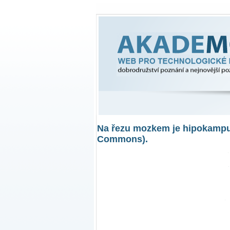
Akademon
Web pro technologické inovace, dobro
Na řezu mozkem je hipokampus
Commons).