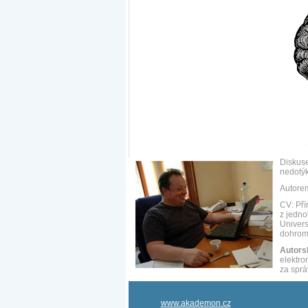
Diskuse
nedotýk
Autore
CV: Pří
z jedno
Univers
dohrom
Autors
elektro
za sprá
www.akademon.cz