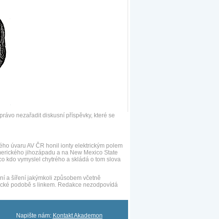
ávo nezařadit diskusní příspěvky, které se
ého úvaru AV ČR honil ionty elektrickým polem
amerického jihozápadu a na New Mexico State
co kdo vymyslel chytrého a skládá o tom slova
ní a šíření jakýmkoli způsobem včetně
onické podobě s linkem. Redakce nezodpovídá
Napište nám:
Kontakt Akademon