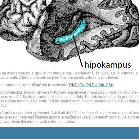
 na akademon.cz je diskusí moderovanou. To znamená, že vydavatel si vyhrazuje pr
ají tématu. Z tohoto důvodu se také Váš příspěvek zobrazí s prodlevou.
m nepodepsaných příspěvků je vydavatel
RNDr.Ondřej Dvořák, CSc.
rodovědeckou fakultu Univerzity Karlovy absolvoval v roce 1985. Poté na Heyrovsk
ho rozpouštědla do druhého a koukal, co to udělá. Po doktorátu odjel do pouště 
ity k tomu iontům ještě svítil. Teď ho zajímá komunikace pachem a hlavně sleduje, 
ady.
ká práva
vykonává vydavatel. Jakékoli užití části nebo celku, zejména rozmnožová
nického i v jiném než českém jazyce je možné pouze s uvedením zdroje, v elektr
vnost příspěvků jednotlivých externích autorů.