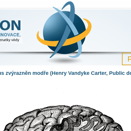
družství poznání a nejnovější poznatky vědy
P
 zvýrazněn modře (Henry Vandyke Carter, Public d