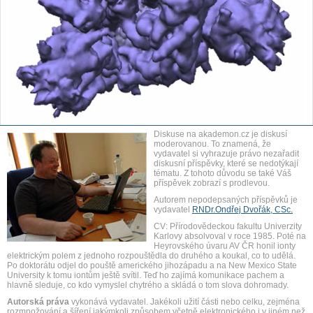
Diskuse na akademon.cz je diskusí
moderovanou. To znamená, že
vydavatel si vyhrazuje právo nezařadit
diskusní příspěvky, které se nedotýkají
tématu. Z tohoto důvodu se také Váš
příspěvek zobrazí s prodlevou.
Autorem nepodepsaných příspěvků je
vydavatel
RNDr.Ondřej Dvořák, CSc.
CV: Přírodovědeckou fakultu Univerzity
Karlovy absolvoval v roce 1985. Poté na
Heyrovského úvaru AV ČR honil ionty
elektrickým polem z jednoho rozpouštědla do druhého a koukal, co to udělá.
Po doktorátu odjel do pouště amerického jihozápadu a na New Mexico State
University k tomu iontům ještě svítil. Teď ho zajímá komunikace pachem a
hlavně sleduje, co kdo vymyslel chytrého a skládá o tom slova dohromady.
Autorská práva
vykonává vydavatel. Jakékoli užití části nebo celku, zejména
rozmnožování a šíření jakýmkoli způsobem včetně elektronického i v jiném než