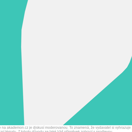
 na akademon.cz je diskusí moderovanou. To znamená, že vydavatel si vyhrazuje pr
ají tématu. Z tohoto důvodu se také Váš příspěvek zobrazí s prodlevou.