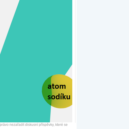
ávo nezařadit diskusní příspěvky, které se