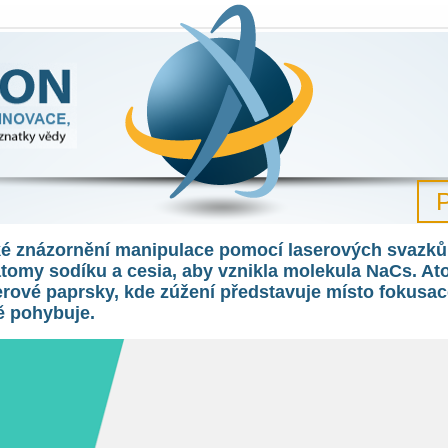
družství poznání a nejnovější poznatky vědy
P
é znázornění manipulace pomocí laserových svazků.
tomy sodíku a cesia, aby vznikla molekula NaCs. Ato
erové paprsky, kde zúžení představuje místo fokusace
ě pohybuje.