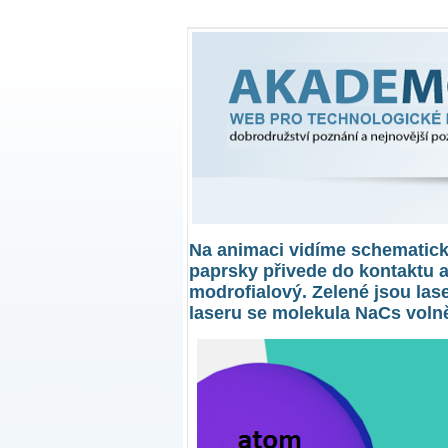
Akademon
Web pro technologické inovace, dobro
Na animaci vidíme schematick
paprsky přivede do kontaktu a
modrofialový. Zelené jsou las
laseru se molekula NaCs voln